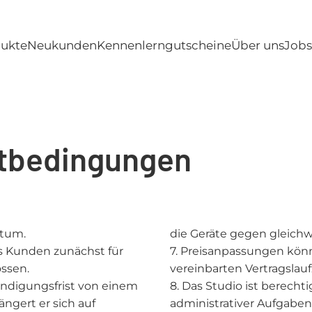
ukte
Neukunden
Kennenlerngutscheine
Über uns
Jobs
ftbedingungen
atum.
die Geräte gegen gleichw
s Kunden zunächst für
7. Preisanpassungen kön
ossen.
vereinbarten Vertragsla
Kündigungsfrist von einem
8. Das Studio ist berecht
ängert er sich auf
administrativer Aufgaben