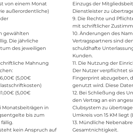
ist von einem Monat
Einzugs der Mitgliedsbe
ie außerordentliche)
Dienstleister zu übertrag
 der
9. Die Rechte und Pflich
mit schriftlicher Zusti
am gewählten
10. Änderungen des Name
g. Die jährliche
Vertragspartners sind d
atum des jeweiligen
schuldhafte Unterlassun
Kunden.
 schriftliche Mahnung
11. Die Nutzung der Einri
chen:
Der Nutzer verpflichtet s
16,00€ (5,00€
Fingerprint abzugeben, de
astschriftkosten)
genutzt wird. Diese Date
11,00€ (5,00€
12. Bei Schließung des U
den Vertrag an ein ange
i Monatsbeiträgen in
Clubsystem zu übertragen.
sentgelte bis zum
Umkreis von 15 KM liegt (L
ällig.
13. Mündliche Nebenabred
esteht kein Anspruch auf
Gesamtnichtigkeit.